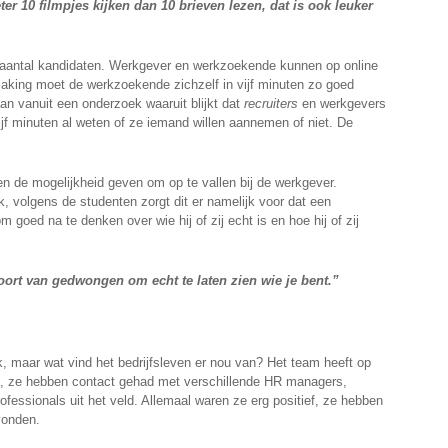
eter 10 filmpjes kijken dan 10 brieven lezen, dat is ook leuker
n aantal kandidaten. Werkgever en werkzoekende kunnen op online
aking moet de werkzoekende zichzelf in vijf minuten zo goed
aan vanuit een onderzoek waaruit blijkt dat
recruiters
en werkgevers
vijf minuten al weten of ze iemand willen aannemen of niet. De
n de mogelijkheid geven om op te vallen bij de werkgever.
jk, volgens de studenten zorgt dit er namelijk voor dat een
oed na te denken over wie hij of zij echt is en hoe hij of zij
oort van gedwongen om echt te laten zien wie je bent.”
uk, maar wat vind het bedrijfsleven er nou van? Het team heeft op
t, ze hebben contact gehad met verschillende HR managers,
essionals uit het veld. Allemaal waren ze erg positief, ze hebben
vonden.