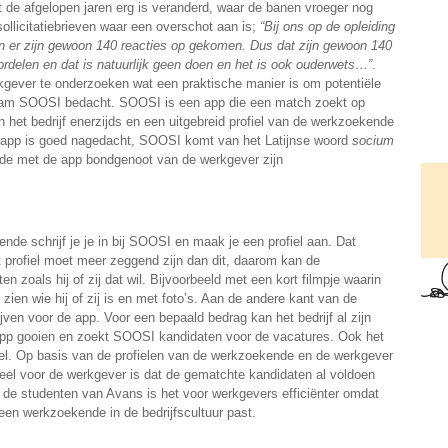
de afgelopen jaren erg is veranderd, waar de banen vroeger nog
sollicitatiebrieven waar een overschot aan is;
“Bij ons op de opleiding
en er zijn gewoon 140 reacties op gekomen. Dus dat zijn gewoon 140
delen en dat is natuurlijk geen doen en het is ook ouderwets…”
.
rkgever te onderzoeken wat een praktische manier is om potentiële
team SOOSI bedacht. SOOSI is een app die een match zoekt op
 het bedrijf enerzijds en een uitgebreid profiel van de werkzoekende
e app is goed nagedacht, SOOSI komt van het Latijnse woord
socium
lde met de app bondgenoot van de werkgever zijn
nde schrijf je je in bij SOOSI en maak je een profiel aan. Dat
 profiel moet meer zeggend zijn dan dit, daarom kan de
en zoals hij of zij dat wil. Bijvoorbeeld met een kort filmpje waarin
zien wie hij of zij is en met foto’s. Aan de andere kant van de
ijven voor de app. Voor een bepaald bedrag kan het bedrijf al zijn
pp gooien en zoekt SOOSI kandidaten voor de vacatures. Ook het
fiel. Op basis van de profielen van de werkzoekende en de werkgever
el voor de werkgever is dat de gematchte kandidaten al voldoen
 de studenten van Avans is het voor werkgevers efficiënter omdat
een werkzoekende in de bedrijfscultuur past.