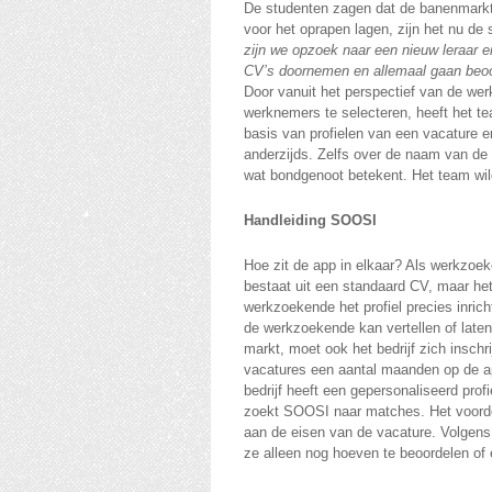
De studenten zagen dat de banenmarkt 
voor het oprapen lagen, zijn het nu de 
zijn we opzoek naar een nieuw leraar 
CV’s doornemen en allemaal gaan beoor
Door vanuit het perspectief van de we
werknemers te selecteren, heeft het 
basis van profielen van een vacature en
anderzijds. Zelfs over de naam van d
wat bondgenoot betekent. Het team wi
Handleiding SOOSI
Hoe zit de app in elkaar? Als werkzoeke
bestaat uit een standaard CV, maar het
werkzoekende het profiel precies inricht
de werkzoekende kan vertellen of laten 
markt, moet ook het bedrijf zich inschr
vacatures een aantal maanden op de a
bedrijf heeft een gepersonaliseerd pro
zoekt SOOSI naar matches. Het voorde
aan de eisen van de vacature. Volgens
ze alleen nog hoeven te beoordelen of 