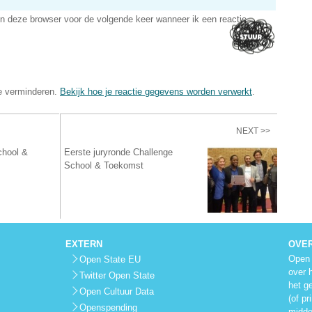
in deze browser voor de volgende keer wanneer ik een reactie
e verminderen.
Bekijk hoe je reactie gegevens worden verwerkt
.
NEXT >>
chool &
Eerste juryronde Challenge
School & Toekomst
EXTERN
OVE
Open 
Open State EU
over 
Twitter Open State
het g
Open Cultuur Data
(of pr
Openspending
midde