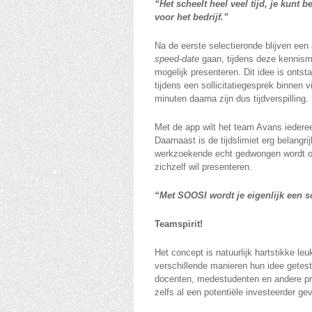
“Het scheelt heel veel tijd, je kunt b
voor het bedrijf.”
Na de eerste selectieronde blijven ee
speed-date
gaan, tijdens deze kennism
mogelijk presenteren. Dit idee is ontst
tijdens een sollicitatiegesprek binnen 
minuten daarna zijn dus tijdverspilling.
Met de app wilt het team Avans iederee
Daarnaast is de tijdslimiet erg belangri
werkzoekende echt gedwongen wordt om g
zichzelf wil presenteren.
“Met SOOSI wordt je eigenlijk een s
Teamspirit!
Het concept is natuurlijk hartstikke le
verschillende manieren hun idee getes
docenten, medestudenten en andere prof
zelfs al een potentiële investeerder ge