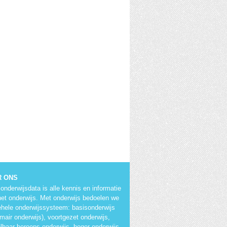
R ONS
onderwijsdata is alle kennis en informatie
het onderwijs. Met onderwijs bedoelen we
ehele onderwijssysteem: basisonderwijs
imair onderwijs), voortgezet onderwijs,
lbaar beroeps onderwijs, hoger onderwijs,