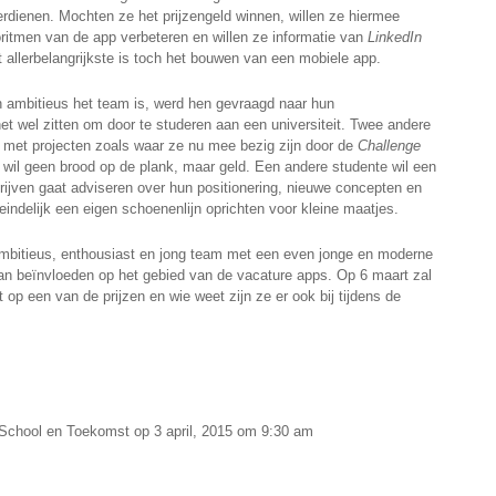
rdienen. Mochten ze het prijzengeld winnen, willen ze hiermee
oritmen van de app verbeteren en willen ze informatie van
LinkedIn
llerbelangrijkste is toch het bouwen van een mobiele app.
 ambitieus het team is, werd hen gevraagd naar hun
et wel zitten om door te studeren aan een universiteit. Twee andere
 met projecten zoals waar ze nu mee bezig zijn door de
Challenge
e wil geen brood op de plank, maar geld. Een andere studente wil een
rijven gaat adviseren over hun positionering, nieuwe concepten en
eindelijk een eigen schoenenlijn oprichten voor kleine maatjes.
mbitieus, enthousiast en jong team met een even jonge en moderne
n beïnvloeden op het gebied van de vacature apps. Op 6 maart zal
p een van de prijzen en wie weet zijn ze er ook bij tijdens de
 School en Toekomst op 3 april, 2015 om 9:30 am