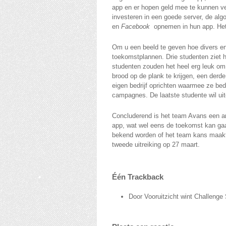
app en er hopen geld mee te kunnen ve
investeren in een goede server, de alg
en
Facebook
opnemen in hun app. Het a
Om u een beeld te geven hoe divers en
toekomstplannen. Drie studenten ziet h
studenten zouden het heel erg leuk om
brood op de plank te krijgen, een derd
eigen bedrijf oprichten waarmee ze bed
campagnes. De laatste studente wil uit
Concluderend is het team Avans een a
app, wat wel eens de toekomst kan gaa
bekend worden of het team kans maakt o
tweede uitreiking op 27 maart.
Één
Trackback
Door Vooruitzicht wint Challenge