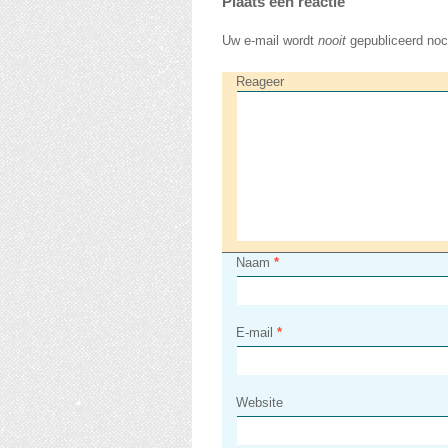
Plaats een reactie
Uw e-mail wordt
nooit
gepubliceerd noc
Reageer
Naam
*
E-mail
*
Website