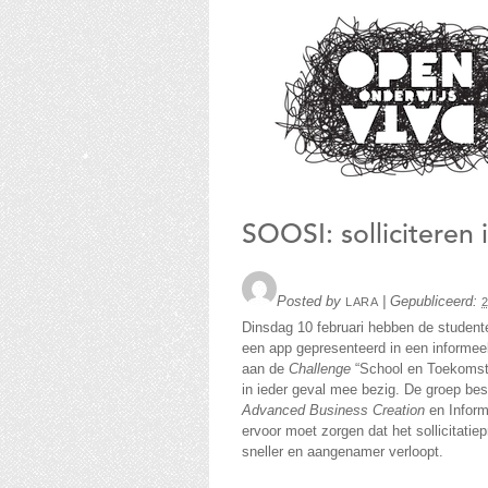
Open
Onderwijs D
SOOSI: solliciteren
Posted by
|
Gepubliceerd:
LARA
Dinsdag 10 februari hebben de studen
een app gepresenteerd in een informe
aan de
Challenge
“School en Toekomst”
in ieder geval mee bezig. De groep bes
Advanced Business Creation
en Inform
ervoor moet zorgen dat het sollicitat
sneller en aangenamer verloopt.