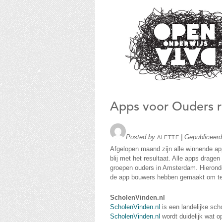
Open
Onderwijs D
Apps voor Ouders 
Posted by
|
Gepubliceer
ALETTE
Afgelopen maand zijn alle winnende ap
blij met het resultaat. Alle apps drage
groepen ouders in Amsterdam. Hieronde
de app bouwers hebben gemaakt om te 
ScholenVinden.nl
ScholenVinden.nl
is een landelijke sch
ScholenVinden.nl
wordt duidelijk wat o