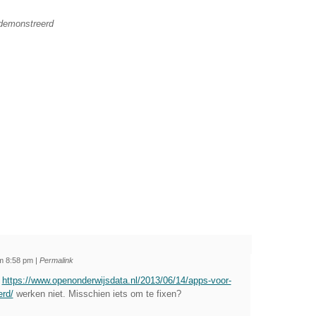
gedemonstreerd
om 8:58 pm
|
Permalink
e
https://www.openonderwijsdata.nl/2013/06/14/apps-voor-
erd/
werken niet. Misschien iets om te fixen?