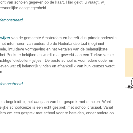
cht van scholen gegeven op de kaart. Hier geldt ‘u vraagt, wij
ersoonlijke aangelegenheid.
gedemonstreerd
swijzer
van de gemeente Amsterdam en betreft dus primair onderwijs
het informeren van ouders die de Nederlandse taal (nog) niet
pele, intuïtieve vormgeving en het vertalen van de belangrijkste
n het Pools te bekijken en wordt o.a. gewerkt aan een Turkse versie.
chtige ‘oliebollen-lijstjes’. De beste school is voor iedere ouder en
ven wat zij belangrijk vinden en afhankelijk van hun keuzes wordt
n.
gedemonstreerd
rs begeleidt bij het aangaan van het gesprek met scholen. Want
delijke schoolkeuze is een echt gesprek met school cruciaal. Vanaf
uders om een gesprek met school voor te bereiden, onder andere op