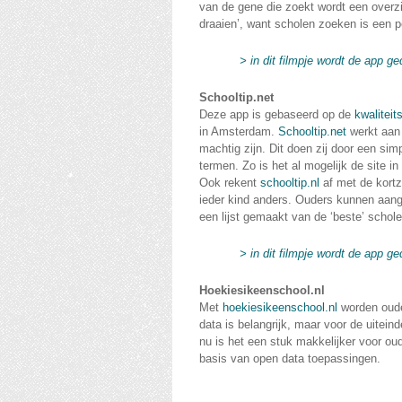
van de gene die zoekt wordt een overzi
draaien’, want scholen zoeken is een p
> in dit filmpje wordt de app 
Schooltip.net
Deze app is gebaseerd op de
kwaliteit
in Amsterdam.
Schooltip.net
werkt aan 
machtig zijn. Dit doen zij door een sim
termen. Zo is het al mogelijk de site i
Ook rekent
schooltip.nl
af met de kortzi
ieder kind anders. Ouders kunnen aange
een lijst gemaakt van de ‘beste’ schole
> in dit filmpje wordt de app 
Hoekiesikeenschool.nl
Met
hoekiesikeenschool.nl
worden oude
data is belangrijk, maar voor de uitein
nu is het een stuk makkelijker voor o
basis van open data toepassingen.