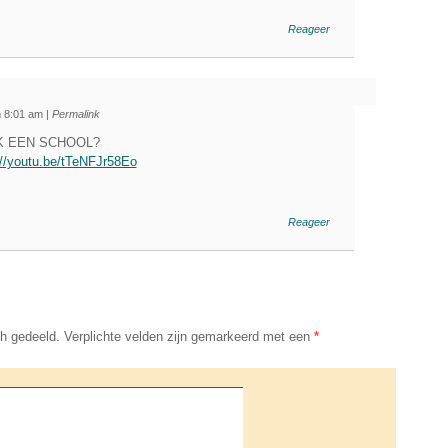
Reageer
om 8:01 am
|
Permalink
IK EEN SCHOOL?
://youtu.be/tTeNFJr58Eo
Reageer
h gedeeld. Verplichte velden zijn gemarkeerd met een
*