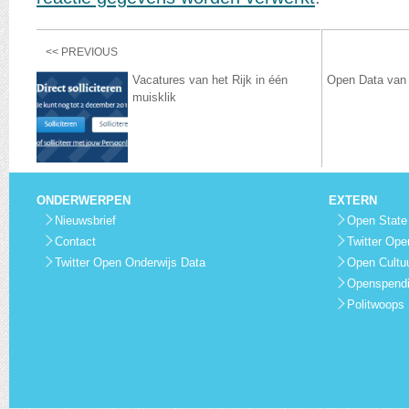
<< PREVIOUS
Vacatures van het Rijk in één
Open Data van
muisklik
ONDERWERPEN
EXTERN
Nieuwsbrief
Open State
Contact
Twitter Ope
Twitter Open Onderwijs Data
Open Cultu
Openspend
Politwoops